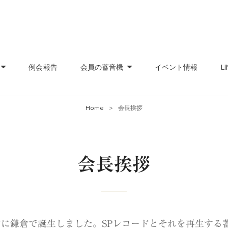
レコード愛好会
の親睦と交流の集いの場
例会報告
会員の蓄音機
イベント情報
LI
Home
>
会長挨拶
会長挨拶
年前に鎌倉で誕生しました。SPレコードとそれを再生す