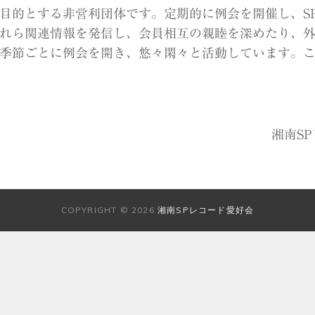
目的とする非営利団体です。定期的に例会を開催し、S
れら関連情報を発信し、会員相互の親睦を深めたり、
に季節ごとに例会を開き、悠々閑々と活動しています。
湘南S
COPYRIGHT © 2026
湘南SPレコード愛好会