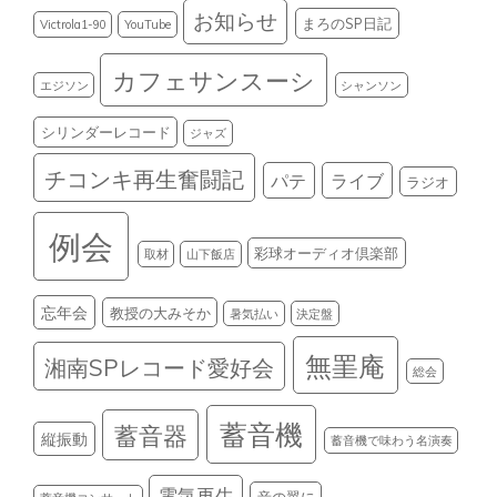
お知らせ
まろのSP日記
Victrola1-90
YouTube
カフェサンスーシ
エジソン
シャンソン
シリンダーレコード
ジャズ
チコンキ再生奮闘記
パテ
ライブ
ラジオ
例会
彩球オーディオ倶楽部
取材
山下飯店
忘年会
教授の大みそか
暑気払い
決定盤
無罣庵
湘南SPレコード愛好会
総会
蓄音機
蓄音器
縦振動
蓄音機で味わう名演奏
電気再生
音の翼に