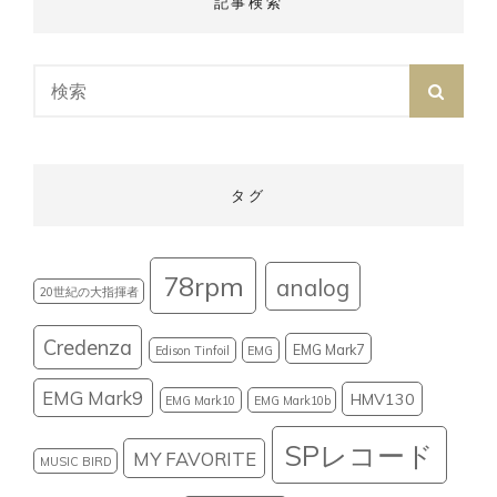
記事検索
Search
SEAR
for:
タグ
78rpm
analog
20世紀の大指揮者
Credenza
EMG Mark7
Edison Tinfoil
EMG
EMG Mark9
HMV130
EMG Mark10
EMG Mark10b
SPレコード
MY FAVORITE
MUSIC BIRD