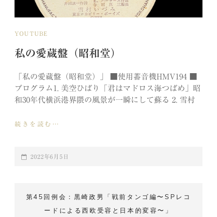
CAT
YOUTUBE
LINKS
私の愛蔵盤（昭和堂）
「私の愛蔵盤（昭和堂）」 ■使用蓄音機HMV194 ■
プログラム1. 美空ひばり「君はマドロス海つばめ」昭
和30年代横浜港界隈の風景が一瞬にして蘇る 2. 雪村
私
続きを読む…
の
愛
蔵
POSTED-
2022年6月5日
盤
ON
（昭
和
第45回例会：黒崎政男「戦前タンゴ編〜SPレコ
堂）
ードによる西欧受容と日本的変容〜」