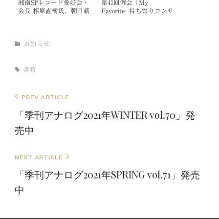
湘南SPレコード愛好会・
第41回例会「My
会長 相原直樹氏、朝日新
Favorite~持ち寄りコンサ
聞に掲載
ート~」開催のお知らせ
CATEGORIES
お知らせ
TAGS,
書籍
投
Previous
PREV ARTICLE
Post
稿
「季刊アナログ2021年WINTER vol.70」発
ナ
売中
ビ
ゲ
Next
NEXT ARTICLE
ー
Post
「季刊アナログ2021年SPRING vol.71」発売
シ
中
ョ
ン