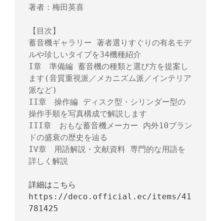
著者：梅田英喜

【目次】

蓄音機ギャラリー 著者選りすぐりの有名モデ
ルや珍しいタイプを34機種紹介

I章　準備編 蓄音機の種類と選び方を提案し
ます(音質重視派／メカニズム派／インテリア
派など)

II章　操作編 ディスク型・シリンダー型の
操作手順を写真構成で解説します

III章　おもな蓄音機メーカー 内外10ブラン
ドの盛衰の歴史を辿る

IV章　用語解説・文献資料 専門的な用語を
詳しく解説

詳細はこちら
https://deco.official.ec/items/41
781425