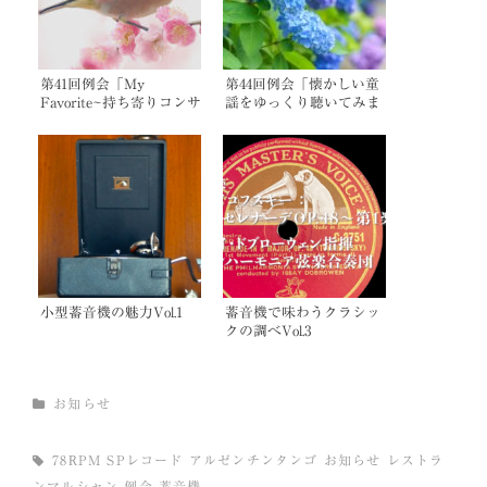
第41回例会「My
第44回例会「懐かしい童
Favorite~持ち寄りコンサ
謡をゆっくり聴いてみま
ート~」開催のお知らせ
せんか」開催のお知らせ
小型蓄音機の魅力Vol.1
蓄音機で味わうクラシッ
クの調べVol.3
CATEGORIES
お知らせ
TAGS,
78RPM
SPレコード
アルゼンチンタンゴ
お知らせ
レストラ
ンマルシャン
例会
蓄音機