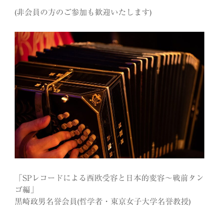
(非会員の方のご参加も歓迎いたします)
「SPレコードによる西欧受容と日本的変容〜戦前タン
ゴ編」
黒崎政男名誉会員(哲学者・東京女子大学名誉教授)