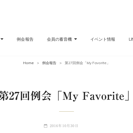
レコード愛好会
の親睦と交流の集いの場
例会報告
会員の蓄音機
イベント情報
LI
Home
>
例会報告
>
第27回例会「My Favorite」
第27回例会「My Favorite
POSTED-
2016年10月30日
ON