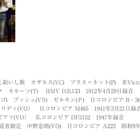
歌 カザルス(VC) ブラス＝ネット(P) 米Victor 7
ーソ(T) HMV D.B.133 1912年4月29日録音
ゴ) ブッシュ(VN) ゼルキン(Ｐ) 日コロンビア B−3(CA
ディ(VO） 日コロンビア M465 1941年3月21日録
フ(VO） 仏コロンビア DF3152 1947年録音
省制定 中野忠晴(VO) 日コロンビア A223 昭和9