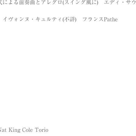
よる前奏曲とアレグロ(スイング風に) エディ・サウス(1
ヴォンヌ・キュルティ(不詳) フランスPathe
t King Cole Torio