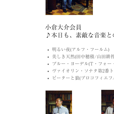
小倉大介会員
♪本日も、素敵な音楽と
明るい夜(アルフ・フールム) ル
美しき天然(田中穂積/山田耕筰編曲)
ブルー・ヨーデル(T・フォー・テキ
ヴァイオリン・ソナタ第2番ト長調
ピーターと狼(プロコフィエフ/D.J