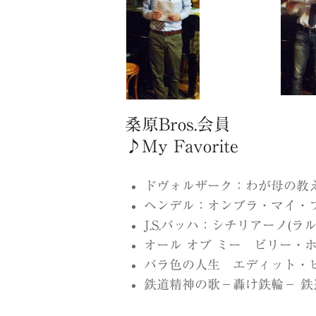
桑原Bros.会員
♪My Favorite
ドヴォルザーク：わが母の教え給いし
ヘンデル：オンブラ・マイ・フ カル
J.S.バッハ：シチリアーノ(ラル
オール オブ ミー ビリー・ホリ
バラ色の人生 エディット・ピア
鉄道精神の歌−轟け鉄輪− 鉄道