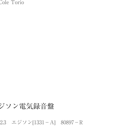
ole Torio
ジソン電気録音盤
.3 エジソン[1331−A] 80897−R