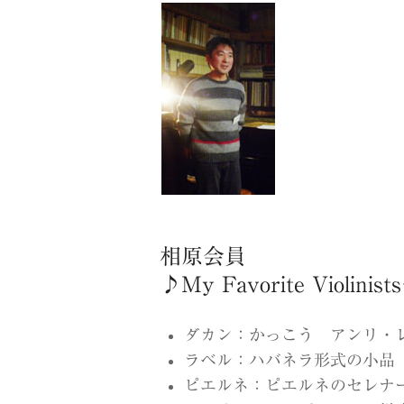
相原会員
♪My Favorite Violinist
ダカン：かっこう アンリ・レウコヴ
ラベル：ハバネラ形式の小品
ピエルネ：ピエルネのセレナーデ 