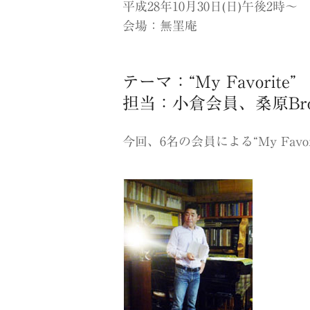
平成28年10月30日(日)午後2時〜
会場：無罣庵
テーマ：“My Favorite”
担当：小倉会員、桑原Br
今回、6名の会員による“My Fa