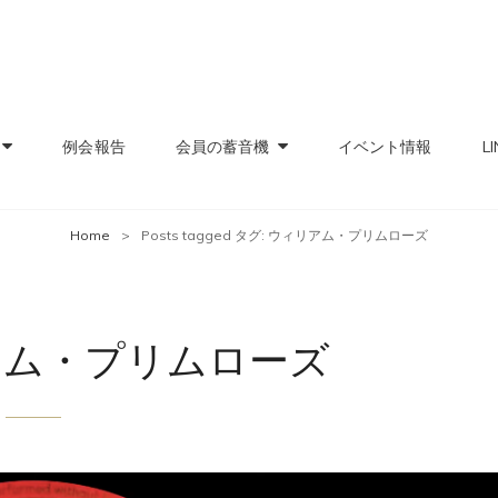
レコード愛好会
の親睦と交流の集いの場
例会報告
会員の蓄音機
イベント情報
LI
Home
>
Posts tagged
タグ:
ウィリアム・プリムローズ
アム・プリムローズ