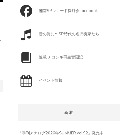
湘南SPレコード愛好会 facebook
音の翼に〜SP時代の名演奏家たち
ダ
連載 チコンキ再生奮闘記
イベント情報
新着
「季刊アナログ2026年SUMMER vol.92」発売中