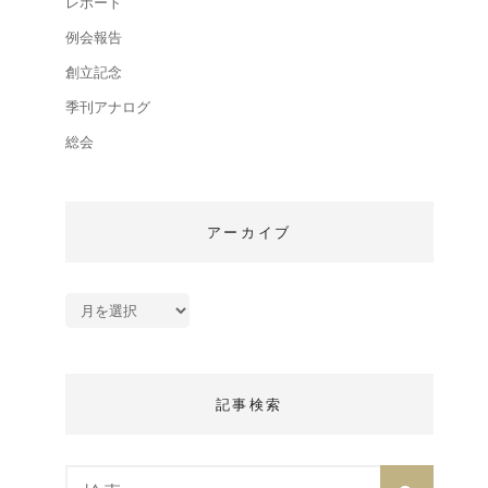
レポート
例会報告
創立記念
季刊アナログ
総会
アーカイブ
ア
ー
カ
イ
ブ
記事検索
Search