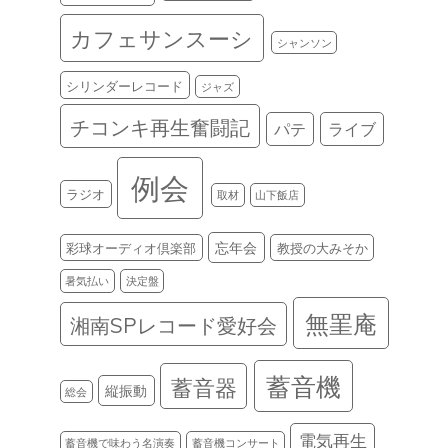
カフェサンスーシ
シャンソン
シリンダーレコード
ジャズ
チコンキ再生奮闘記
パテ
ライブ
例会
ラジオ
取材
山下飯店
忘年会
彩球オーディオ倶楽部
教授の大みそか
暑気払い
決定盤
無罣庵
湘南SPレコード愛好会
蓄音機
蓄音器
縦振動
総会
電気再生
蓄音機で味わう名演奏
蓄音機コンサート