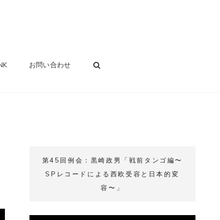
SEARCH
NK
お問い合わせ
第45回例会：黒崎政男「戦前タンゴ編〜
SPレコードによる西欧受容と日本的変
容〜」