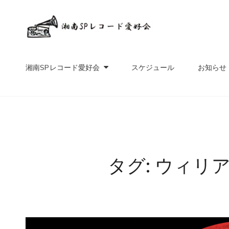
湘南SP
SPレコード音楽愛好家
湘南SPレコード愛好会
スケジュール
お知らせ
タグ:
ウィリ