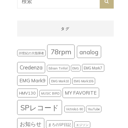
SEARCH
for:
タグ
78rpm
analog
20世紀の大指揮者
Credenza
EMG Mark7
Edison Tinfoil
EMG
EMG Mark9
EMG Mark10
EMG Mark10b
MY FAVORITE
HMV130
MUSIC BIRD
SPレコード
Victrola1-90
YouTube
お知らせ
まろのSP日記
エジソン