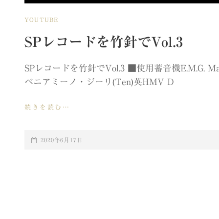
CAT
YOUTUBE
LINKS
SPレコードを竹針でVol.3
SPレコードを竹針でVol.3 ■使用蓄音機E.M.G
ベニアミーノ・ジーリ(Ten)英HMV D
SP
続きを読む…
レ
コ
ー
POSTED-
2020年6月17日
ド
ON
を
竹
針
で
VOL.3