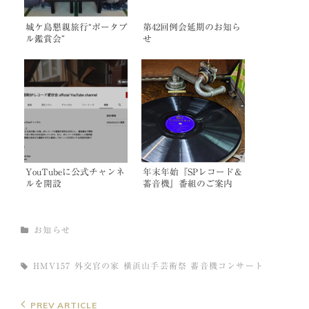
城ケ島懇親旅行“ポータブ
第42回例会延期のお知ら
ル鑑賞会”
せ
YouTubeに公式チャンネ
年末年始『SPレコード＆
ルを開設
蓄音機』番組のご案内
(2020〜2021年)
CATEGORIES
お知らせ
TAGS,
HMV157
外交官の家
横浜山手芸術祭
蓄音機コンサート
投
Previous
PREV ARTICLE